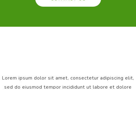
Lorem ipsum dolor sit amet, consectetur adipiscing elit,
sed do eiusmod tempor incididunt ut labore et dolore
magna aliqua. Ut enim ad minim veniam, quis nostrud
exercitation ullamco laboris nisi ut aliquip ex.
Quick Links